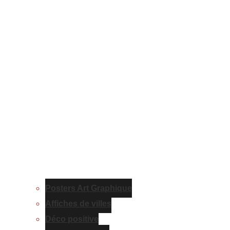
Posters Art Graphique
Affiches de villes
Déco positive