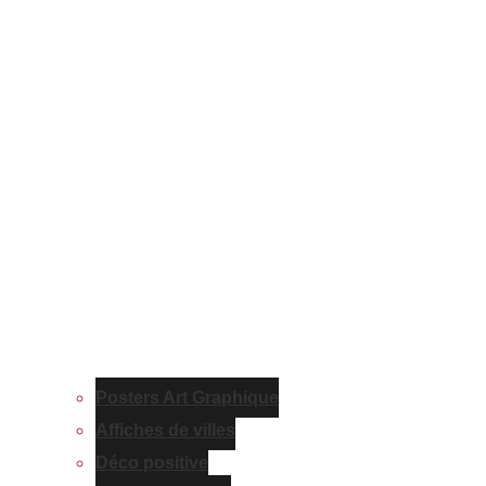
Posters Art Graphique
Affiches de villes
Déco positive