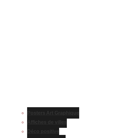
Posters Art Graphique
Affiches de villes
Déco positive